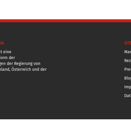
DA
SIT
t eine
Mar
form der
Rez
gen der Regierung von
land, Österreich und der
Pre
Blo
Im
Dat