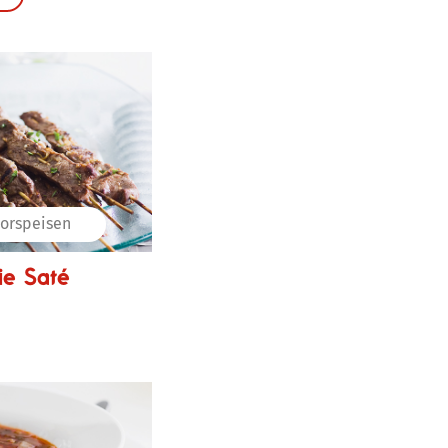
orspeisen
ie Saté