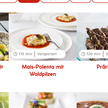
110
min
Vorspeisen
520
min
V


it
Mais-Polenta mit
Prär
Waldpilzen