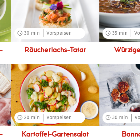
30
min
Vorspeisen
35
min
Vo


-
Räucherlachs-Tatar
Würzige
20
min
Vorspeisen
30
min
Vo


-
Kartoffel-Gartensalat
Banno