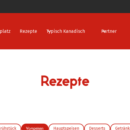
platz
Rezepte
Typisch Kanadisch
Partner
Rezepte
Frühstück
Vorspeisen
Hauptspeisen
Desserts
Getränk