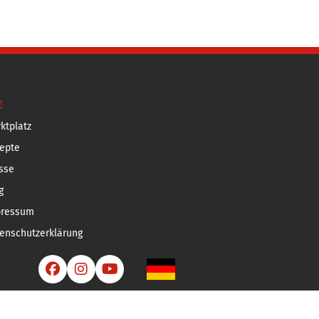
E
ktplatz
epte
sse
g
pressum
enschutzerklärung


