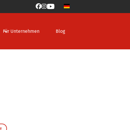



Für Unternehmen
Blog
e