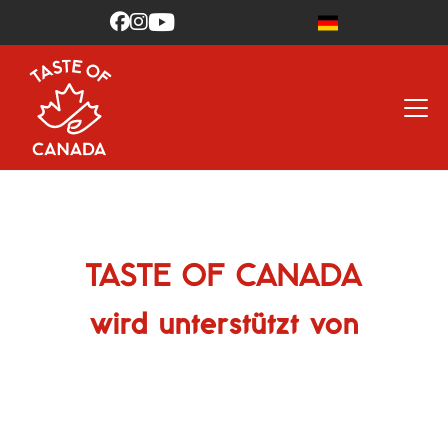



TASTE OF CANADA
wird unterstützt von