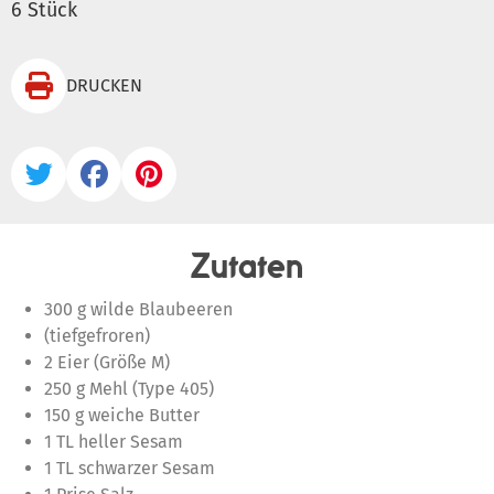
6 Stück

DRUCKEN



Zutaten
300 g wilde Blaubeeren
(tiefgefroren)
2 Eier (Größe M)
250 g Mehl (Type 405)
150 g weiche Butter
1 TL heller Sesam
1 TL schwarzer Sesam