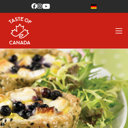


