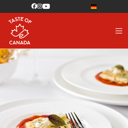


