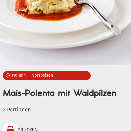
110
min
Vorspeisen

Mais-Polenta mit Waldpilzen
2 Portionen

DRUCKEN