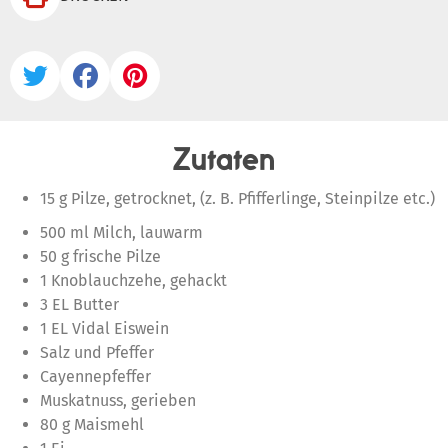



Zutaten
15 g Pilze, getrocknet, (z. B. Pfifferlinge, Steinpilze etc.)
500 ml Milch, lauwarm
50 g frische Pilze
1 Knoblauchzehe, gehackt
3 EL Butter
1 EL Vidal Eiswein
Salz und Pfeffer
Cayennepfeffer
Muskatnuss, gerieben
80 g Maismehl