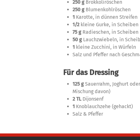
250 g
Brokkoliröschen
250 g
Blumenkohlröschen
1
Karotte, in dünnen Streifen
1/2
kleine Gurke, in Scheiben
75 g
Radieschen, in Scheiben
50 g
Lauchzwiebeln, in Schei
1
kleine Zucchini, in Würfeln
Salz und Pfeffer nach Geschm
Für das Dressing
125 g
Sauerrahm, Joghurt oder
Mischung davon)
2 TL
Dijonsenf
1
Knoblauchzehe (gehackt)
Salz & Pfeffer