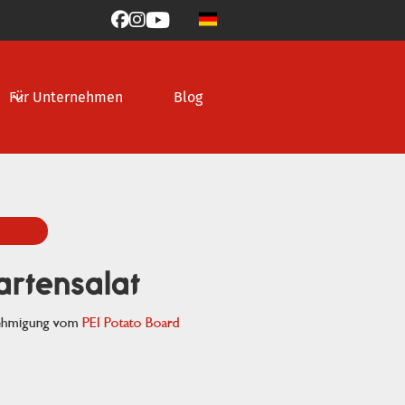



Für Unternehmen
Blog
artensalat
nehmigung vom
PEI Potato Board