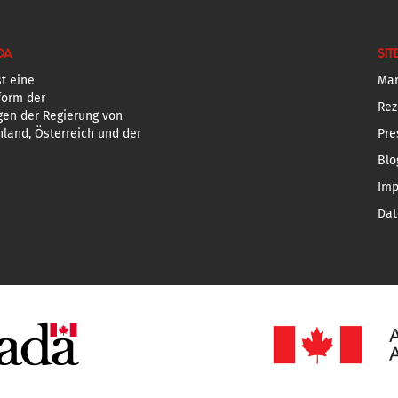
DA
SIT
t eine
Mar
form der
Rez
gen der Regierung von
land, Österreich und der
Pre
Blo
Im
Dat