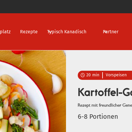
platz
Rezepte
Typisch Kanadisch
Partner
20
min
Vorspeisen

Kartoffel-G
Rezept mit freundlicher Ge
6-8 Portionen