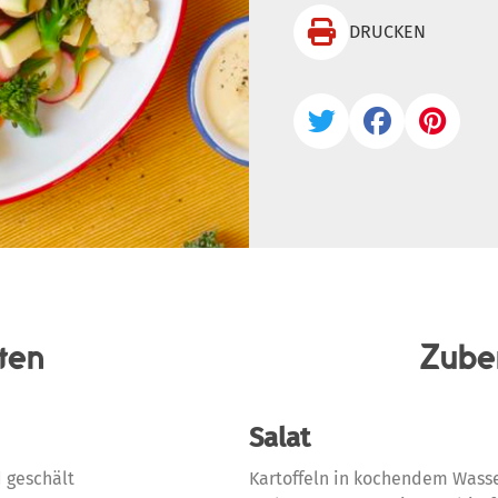

DRUCKEN



ten
Zube
Salat
 geschält
Kartoffeln in kochendem Wasse