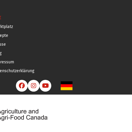
E
ktplatz
epte
sse
g
pressum
enschutzerklärung


