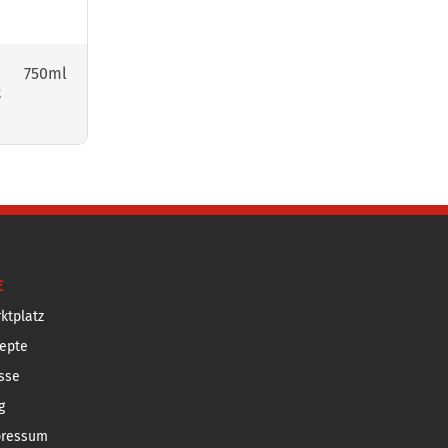
750ml
E
ktplatz
epte
sse
g
pressum