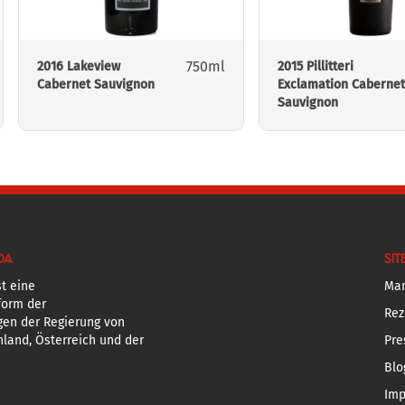
750ml
2016 Lakeview
2015 Pillitteri
Cabernet Sauvignon
Exclamation Cabernet
Sauvignon
DA
SIT
t eine
Mar
form der
Rez
gen der Regierung von
land, Österreich und der
Pre
Blo
Im