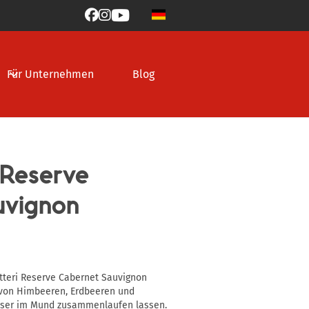



Für Unternehmen
Blog
i Reserve
uvignon
itteri Reserve Cabernet Sauvignon
 von Himbeeren, Erdbeeren und
sser im Mund zusammenlaufen lassen.