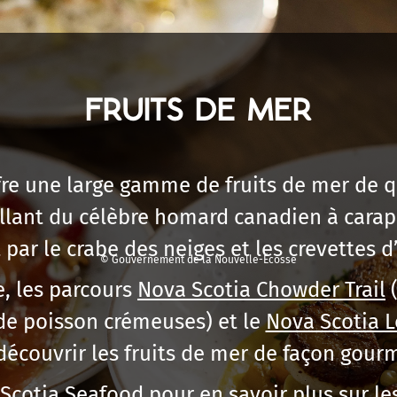
FRUITS DE MER
re une large gamme de fruits de mer de q
allant du célèbre homard canadien à carap
par le crabe des neiges et les crevettes d
© Gouvernement de la Nouvelle-Écosse
e, les parcours
Nova Scotia Chowder Trail
(
de poisson crémeuses) et le
Nova Scotia L
 découvrir les fruits de mer de façon gour
Scotia Seafood
pour en savoir plus sur le