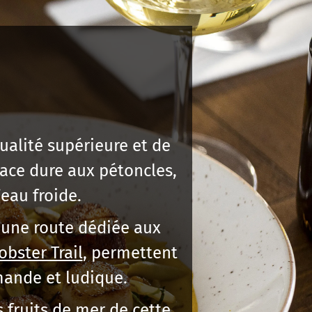
ualité supérieure et de
ace dure aux pétoncles,
’eau froide.
une route dédiée aux
obster Trail
, permettent
mande et ludique.
s fruits de mer de cette