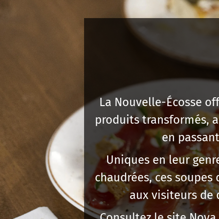
La Nouvelle-Écosse off
produits transformés, 
en passant 
Uniques en leur genr
chaudrées, ces soupes 
aux visiteurs de
Consultez le site
Nova 