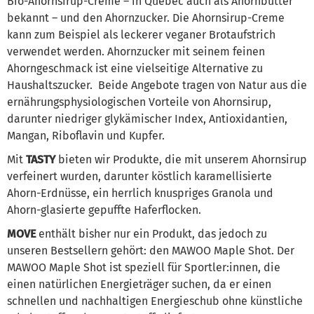
Bio-Ahornsirup-Creme – in Québec auch als Ahornbutter
bekannt – und den Ahornzucker. Die Ahornsirup-Creme
kann zum Beispiel als leckerer veganer Brotaufstrich
verwendet werden. Ahornzucker mit seinem feinen
Ahorngeschmack ist eine vielseitige Alternative zu
Haushaltszucker. Beide Angebote tragen von Natur aus die
ernährungsphysiologischen Vorteile von Ahornsirup,
darunter niedriger glykämischer Index, Antioxidantien,
Mangan, Riboflavin und Kupfer.
Mit
TASTY
bieten wir Produkte, die mit unserem Ahornsirup
verfeinert wurden, darunter köstlich karamellisierte
Ahorn-Erdnüsse, ein herrlich knuspriges Granola und
Ahorn-glasierte gepuffte Haferflocken.
MOVE
enthält bisher nur ein Produkt, das jedoch zu
unseren Bestsellern gehört: den MAWOO Maple Shot. Der
MAWOO Maple Shot ist speziell für Sportler:innen, die
einen natürlichen Energieträger suchen, da er einen
schnellen und nachhaltigen Energieschub ohne künstliche