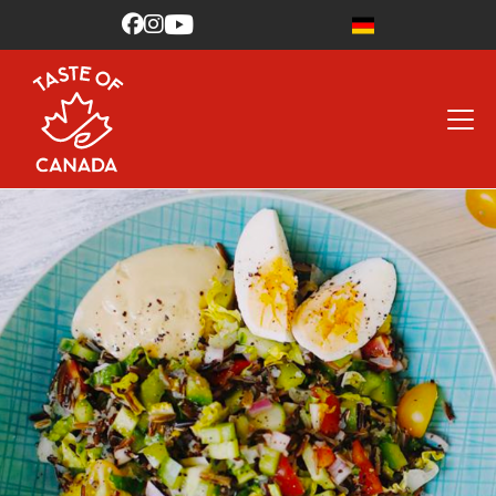


