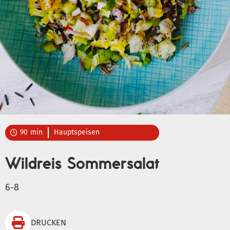
90
min
Hauptspeisen

Wildreis Sommersalat
6-8

DRUCKEN