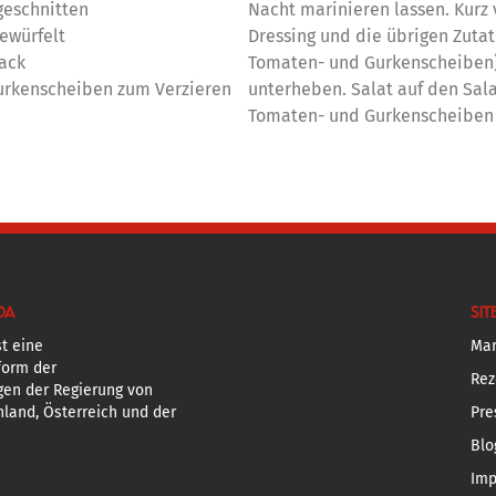
geschnitten
Nacht marinieren lassen. Kurz 
gewürfelt
Dressing und die übrigen Zutate
ack
Tomaten- und Gurkenscheiben)
Gurkenscheiben zum Verzieren
unterheben. Salat auf den Sal
Tomaten- und Gurkenscheiben 
DA
SIT
t eine
Mar
form der
Rez
gen der Regierung von
land, Österreich und der
Pre
Blo
Im