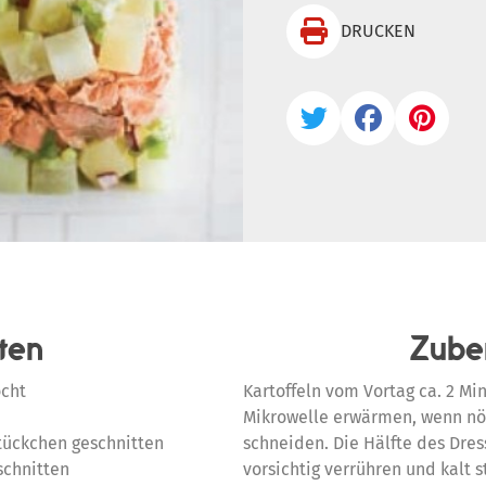

DRUCKEN



ten
Zube
ocht
Kartoffeln vom Vortag ca. 2 Mi
Mikrowelle erwärmen, wenn nöt
Stückchen geschnitten
schneiden. Die Hälfte des Dres
schnitten
vorsichtig verrühren und kalt 