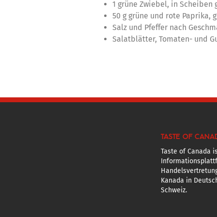
1 grüne Zwiebel, in Scheiben 
50 g grüne und rote Paprika, 
Salz und Pfeffer nach Geschm
Salatblätter, Tomaten- und 
TASTE OF CANA
Taste of Canada is
Informationsplatt
Handelsvertretun
Kanada in Deutsch
Schweiz.