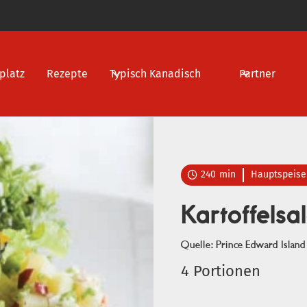
platz
Rezepte
Typisch Kanadisch
Partner
240
min
Hauptspeise

Kartoffelsa
Quelle: Prince Edward Islan
4 Portionen