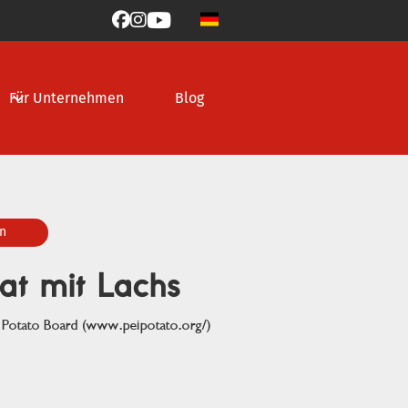



Für Unternehmen
Blog
n
lat mit Lachs
d Potato Board (www.peipotato.org/)