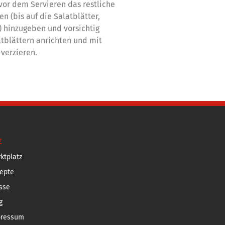
vor dem Servieren das restliche
n (bis auf die Salatblätter,
 hinzugeben und vorsichtig
atblättern anrichten und mit
verzieren.
E
ktplatz
epte
sse
g
pressum