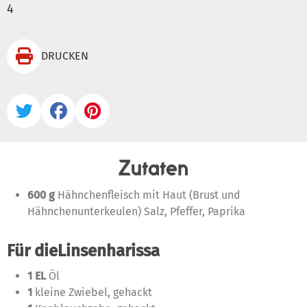
4

DRUCKEN



Zutaten
600 g
Hähnchenfleisch mit Haut (Brust und
Hähnchenunterkeulen) Salz, Pfeffer, Paprika
Für dieLinsenharissa
1 EL
Öl
1
kleine Zwiebel, gehackt