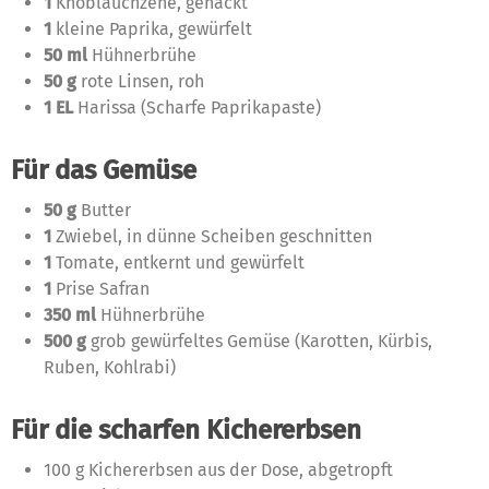
1
Knoblauchzehe, gehackt
1
kleine Paprika, gewürfelt
50 ml
Hühnerbrühe
50 g
rote Linsen, roh
1 EL
Harissa (Scharfe Paprikapaste)
Für das Gemüse
50 g
Butter
1
Zwiebel, in dünne Scheiben geschnitten
1
Tomate, entkernt und gewürfelt
1
Prise Safran
350 ml
Hühnerbrühe
500 g
grob gewürfeltes Gemüse (Karotten, Kürbis,
Ruben, Kohlrabi)
Für die scharfen Kichererbsen
100 g Kichererbsen aus der Dose, abgetropft