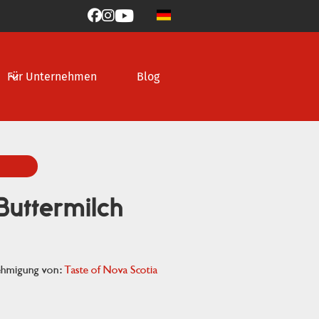



Für Unternehmen
Blog
Buttermilch
nehmigung von:
Taste of Nova Scotia