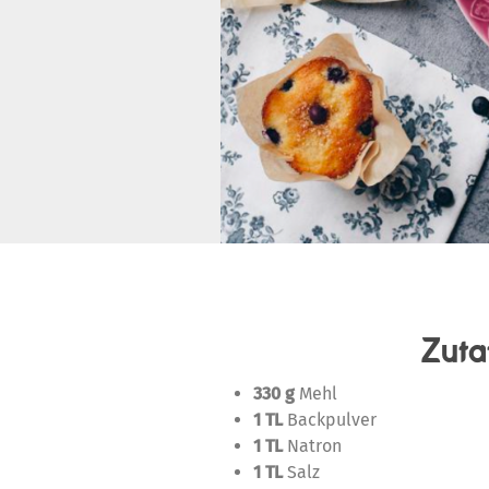
Zuta
330 g
Mehl
1 TL
Backpulver
1 TL
Natron
1 TL
Salz