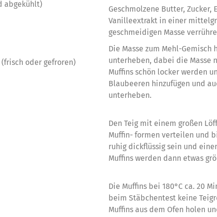
d abgekühlt)
Geschmolzene Butter, Zucker, E
Vanilleextrakt in einer mittelg
geschmeidigen Masse verrühre
Die Masse zum Mehl-Gemisch h
unterheben, dabei die Masse ni
frisch oder gefroren)
Muffins schön locker werden u
Blaubeeren hinzufügen und auc
unterheben.
Den Teig mit einem großen Löff
Muffin- formen verteilen und b
ruhig dickflüssig sein und eine
Muffins werden dann etwas grö
Die Muffins bei 180°C ca. 20 M
beim Stäbchentest keine Teigr
Muffins aus dem Ofen holen u