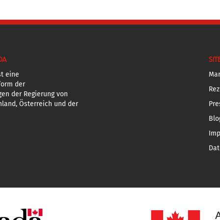
DA
SIT
t eine
Mar
form der
Rez
gen der Regierung von
land, Österreich und der
Pre
Blo
Im
Dat