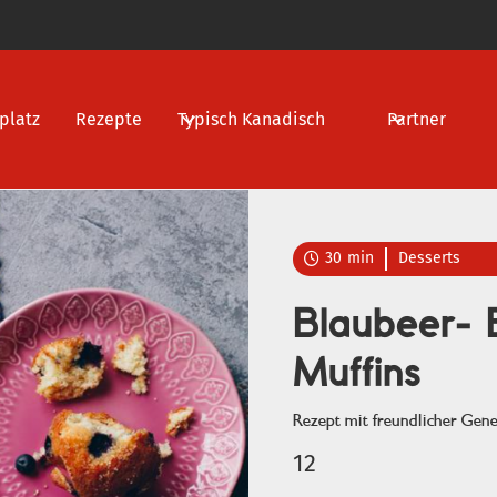
platz
Rezepte
Typisch Kanadisch
Partner
30
min
Desserts

Blaubeer- 
Muffins
Rezept mit freundlicher Ge
12