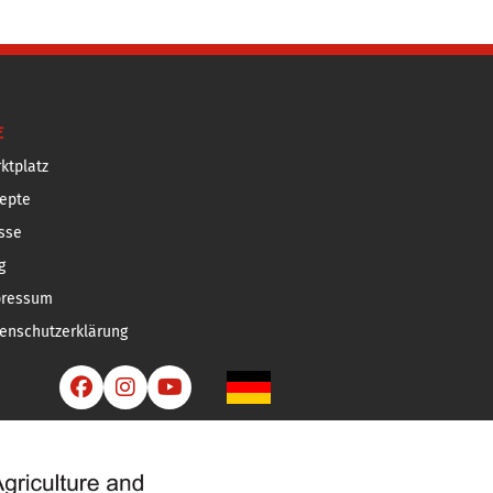
E
ktplatz
epte
sse
g
pressum
enschutzerklärung


