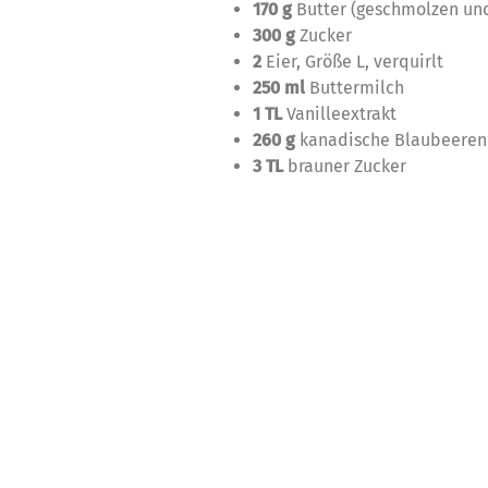
170 g
Butter (geschmolzen un
300 g
Zucker
2
Eier, Größe L, verquirlt
250 ml
Buttermilch
1 TL
Vanilleextrakt
260 g
kanadische Blaubeeren (
3 TL
brauner Zucker