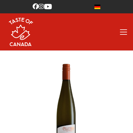


