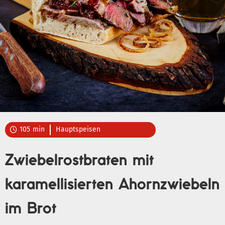
105
min
Hauptspeisen

Zwiebelrostbraten mit
karamellisierten Ahornzwiebeln
im Brot