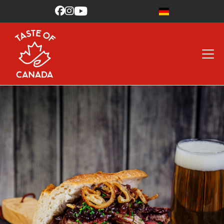


