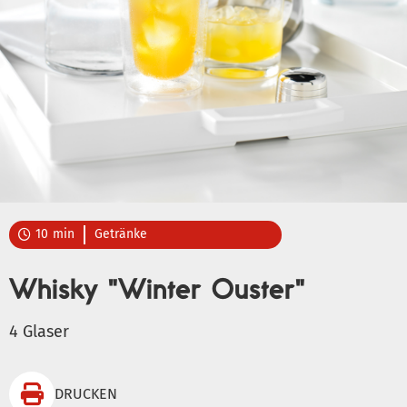
10
min
Getränke

Whisky "Winter Ouster"
4 Glaser

DRUCKEN