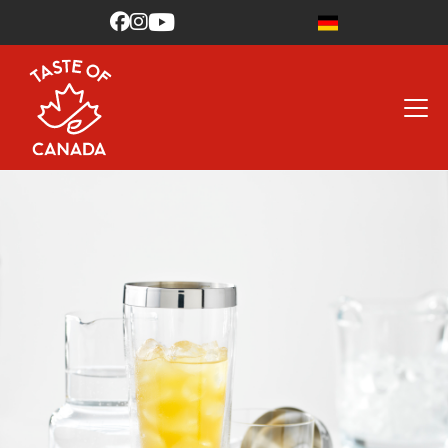


