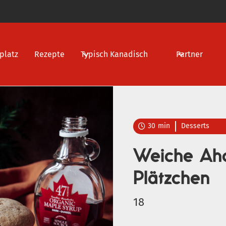
platz
Rezepte
Typisch Kanadisch
Partner
30
min
Desserts

Weiche Aho
Plätzchen
18