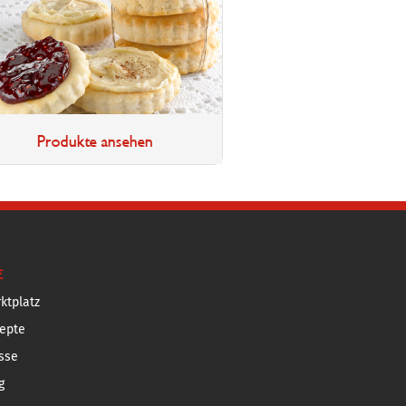
Produkte ansehen
E
ktplatz
epte
sse
g