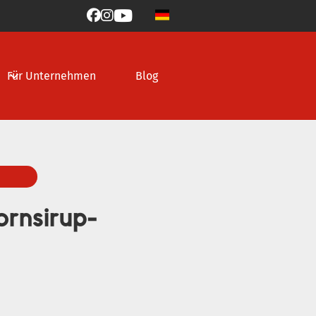



Für Unternehmen
Blog
rnsirup-