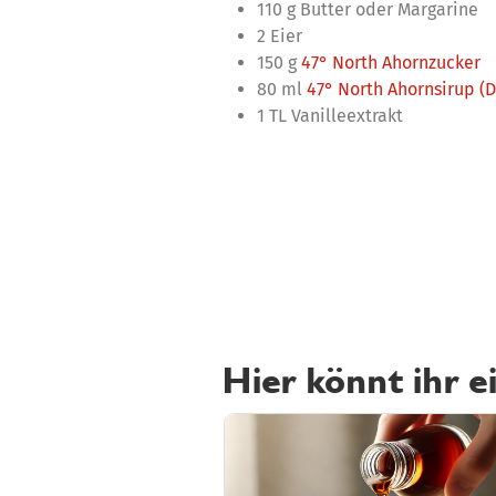
110 g Butter oder Margarine
2 Eier
150 g
47° North Ahornzucker
80 ml
47° North Ahornsirup (
1 TL Vanilleextrakt
Hier könnt ihr e