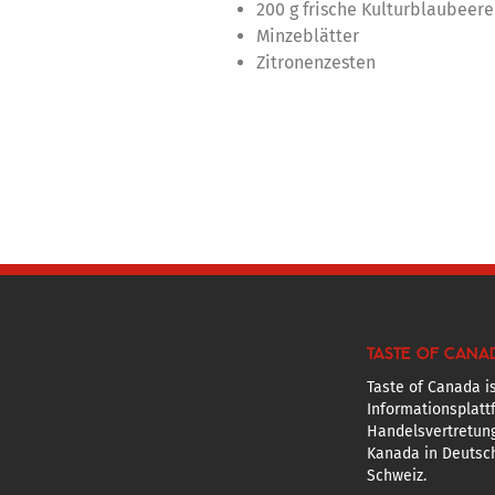
200 g frische Kulturblaubeer
Minzeblätter
Zitronenzesten
TASTE OF CANA
Taste of Canada is
Informationsplatt
Handelsvertretun
Kanada in Deutsch
Schweiz.