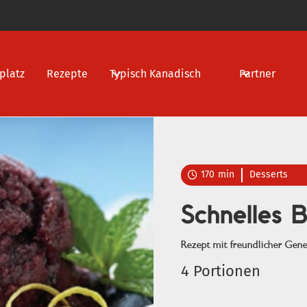
platz
Rezepte
Typisch Kanadisch
Partner
170
min
Desserts

Schnelles 
Rezept mit freundlicher Gen
4 Portionen