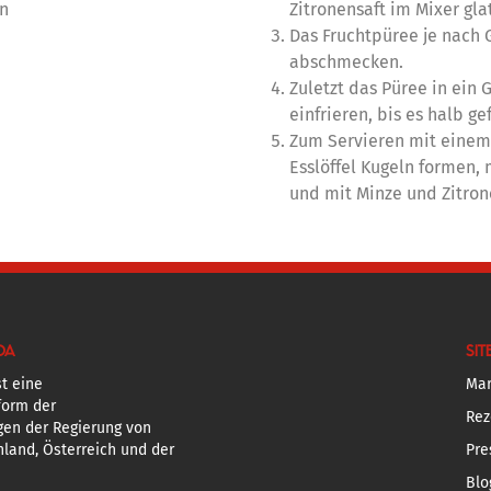
en
Zitronensaft im Mixer gla
Das Fruchtpüree je nach
abschmecken.
Zuletzt das Püree in ein 
einfrieren, bis es halb gef
Zum Servieren mit einem
Esslöffel Kugeln formen,
und mit Minze und Zitron
DA
SIT
t eine
Mar
form der
Rez
gen der Regierung von
land, Österreich und der
Pre
Blo