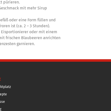
tt pürieren.
 Geschmack mit mehr Sirup
Gefäß oder eine Form füllen und
roren ist (ca. 2 – 3 Stunden).
 Eisportionierer oder mit einem
 mit frischen Blaubeeren anrichten
enzesten garnieren.
E
ktplatz
epte
sse
g