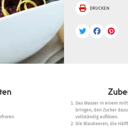

DRUCKEN



ten
Zube
Das Wasser in einem mit
bringen, den Zucker daz
efroren
vollständig auflösen.
Die Blaubeeren, die Hälf