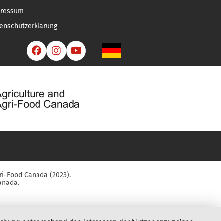
pressum
enschutzerklärung



ri-Food Canada (2023).
anada.