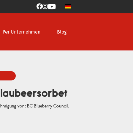



Für Unternehmen
Blog
Blaubeersorbet
ehmigung von: BC Blueberry Council.