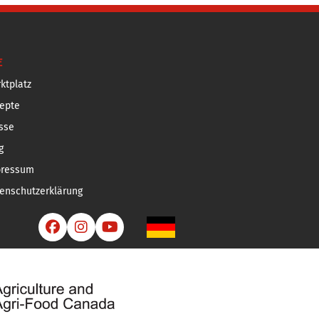
E
ktplatz
epte
sse
g
pressum
enschutzerklärung


