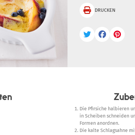

DRUCKEN



ten
Zube
Die Pfirsiche halbieren u
in Scheiben schneiden un
Formen anordnen.
Die kalte Schlagsahne mit