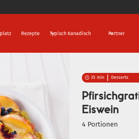
platz
Rezepte
Typisch Kanadisch
Partner
35
min
Desserts

Pfirsichgrat
Eiswein
4 Portionen