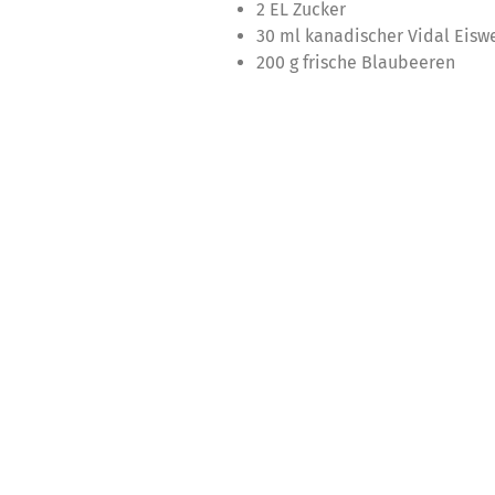
2 EL Zucker
30 ml kanadischer Vidal Eis
200 g frische Blaubeeren