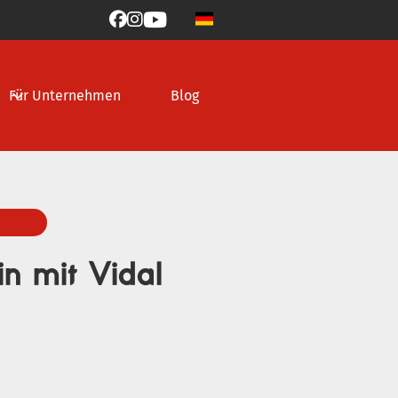



Für Unternehmen
Blog
in mit Vidal