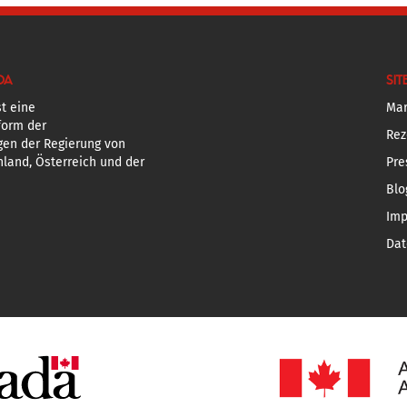
DA
SIT
t eine
Mar
form der
Rez
gen der Regierung von
land, Österreich und der
Pre
Blo
Im
Dat