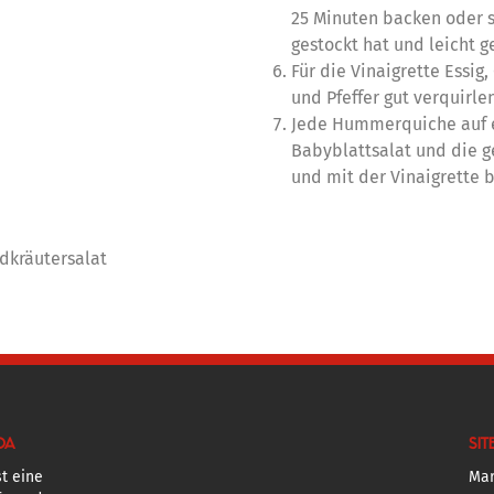
25 Minuten backen oder s
gestockt hat und leicht g
Für die Vinaigrette Essig,
und Pfeffer gut verquirlen
Jede Hummerquiche auf e
Babyblattsalat und die g
und mit der Vinaigrette b
ldkräutersalat
DA
SIT
t eine
Mar