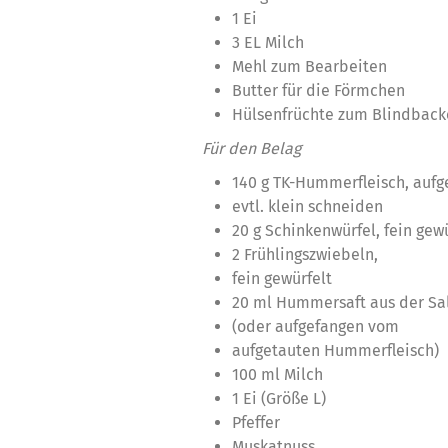
1 Ei
3 EL Milch
Mehl zum Bearbeiten
Butter für die Förmchen
Hülsenfrüchte zum Blindback
Für den Belag
140 g TK-Hummerfleisch, aufg
evtl. klein schneiden
20 g Schinkenwürfel, fein gewü
2 Frühlingszwiebeln,
fein gewürfelt
20 ml Hummersaft aus der Sa
(oder aufgefangen vom
aufgetauten Hummerfleisch)
100 ml Milch
1 Ei (Größe L)
Pfeffer
Muskatnuss