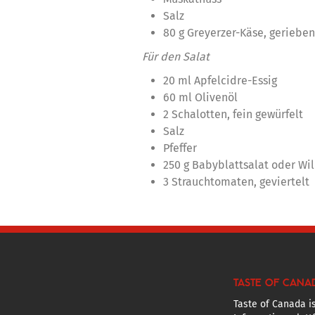
Salz
80 g Greyerzer-Käse, gerieben
Für den Salat
20 ml Apfelcidre-Essig
60 ml Olivenöl
2 Schalotten, fein gewürfelt
Salz
Pfeffer
250 g Babyblattsalat oder Wi
3 Strauchtomaten, geviertelt
TASTE OF CANA
Taste of Canada is