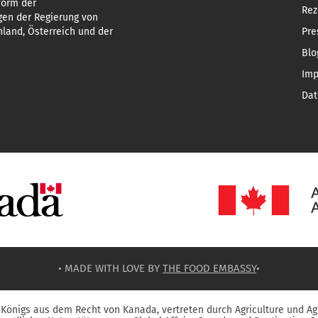
form der
Rez
gen der Regierung von
land, Österreich und der
Pre
Blo
Im
Dat
• MADE WITH LOVE BY
THE FOOD EMBASSY
•
Königs aus dem Recht von Kanada, vertreten durch Agriculture und Ag