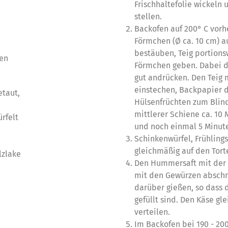
Frischhaltefolie wickeln 
stellen.
Backofen auf 200° C vorh
Förmchen (Ø ca. 10 cm) au
bestäuben, Teig portions
en
Förmchen geben. Dabei d
gut andrücken. Den Teig 
einstechen, Backpapier 
etaut,
Hülsenfrüchten zum Blin
mittlerer Schiene ca. 10
rfelt
und noch einmal 5 Minut
Schinkenwürfel, Frühlin
gleichmäßig auf den Torte
lzlake
Den Hummersaft mit der M
mit den Gewürzen abschm
darüber gießen, so dass 
gefüllt sind. Den Käse gl
verteilen.
Im Backofen bei 190 - 200