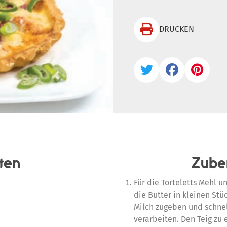

DRUCKEN



ten
Zube
Für die Torteletts Mehl u
die Butter in kleinen St
Milch zugeben und schnel
verarbeiten. Den Teig zu 