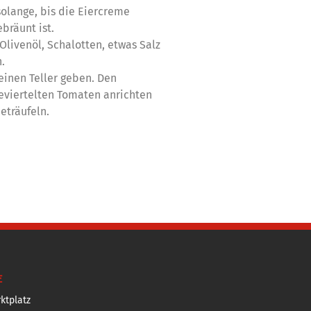
olange, bis die Eiercreme
ebräunt ist.
 Olivenöl, Schalotten, etwas Salz
.
inen Teller geben. Den
eviertelten Tomaten anrichten
eträufeln.
E
ktplatz