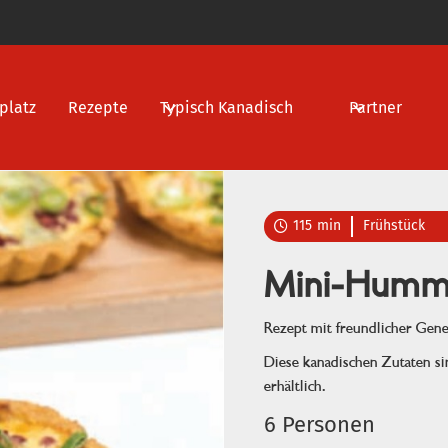
platz
Rezepte
Typisch Kanadisch
Partner
115
min
Frühstück

Mini-Humm
Rezept mit freundlicher Gen
Diese kanadischen Zutaten s
erhältlich.
6 Personen