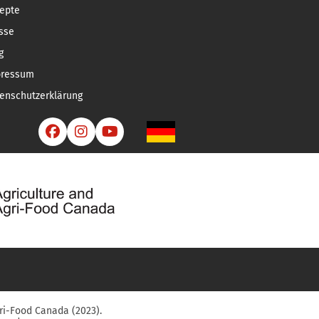
epte
sse
g
pressum
enschutzerklärung



ri-Food Canada (2023).