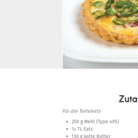
Zuta
Für die Torteletts
250 g Mehl (Type 405)
½ TL Salz
130 g kalte Butter