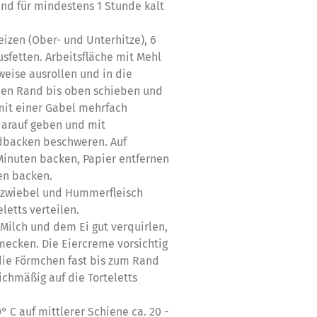
und für mindestens 1 Stunde kalt
eizen (Ober- und Unterhitze), 6
sfetten. Arbeitsfläche mit Mehl
weise ausrollen und in die
en Rand bis oben schieben und
mit einer Gabel mehrfach
darauf geben und mit
dbacken beschweren. Auf
 Minuten backen, Papier entfernen
en backen.
gszwiebel und Hummerfleisch
letts verteilen.
ilch und dem Ei gut verquirlen,
ecken. Die Eiercreme vorsichtig
die Förmchen fast bis zum Rand
eichmäßig auf die Torteletts
° C auf mittlerer Schiene ca. 20 -