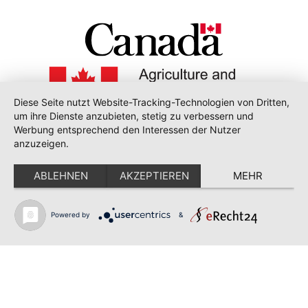
Diese Seite nutzt Website-Tracking-Technologien von Dritten,
um ihre Dienste anzubieten, stetig zu verbessern und
Werbung entsprechend den Interessen der Nutzer
• MADE WITH LOVE BY
THE FOOD EMBASSY
•
anzuzeigen.
ABLEHNEN
AKZEPTIEREN
MEHR
©Seiner Majestät des Königs aus dem Recht von Kanada, vertreten durch
Agriculture und Agri-Food Canada (2023).
Mit freundlicher Unterstützung von Global Affairs Canada und Destination
Canada.
Powered by
&