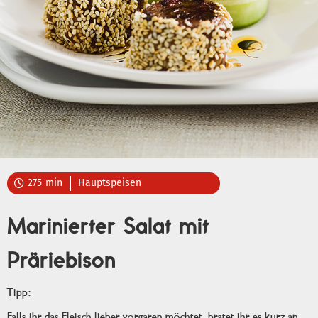
275
min
Hauptspeisen

Marinierter Salat mit
Präriebison
Tipp:
Falls ihr das Fleisch lieber vorgaren möchtet, bratet ihr es kurz an