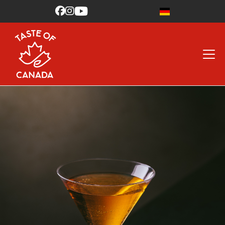


