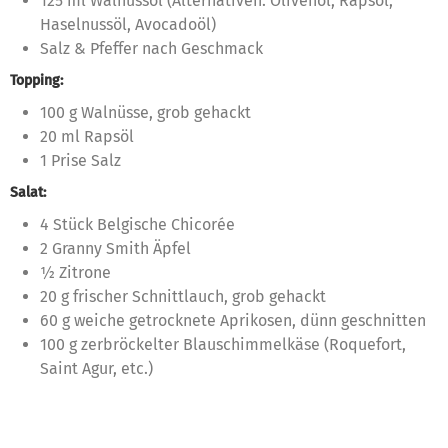
125 ml Walnussöl (Alternativen: Olivenöl, Rapsöl,
Haselnussöl, Avocadoöl)
Salz & Pfeffer nach Geschmack
Topping:
100 g Walnüsse, grob gehackt
20 ml Rapsöl
1 Prise Salz
Salat:
4 Stück Belgische Chicorée
2 Granny Smith Äpfel
½ Zitrone
20 g frischer Schnittlauch, grob gehackt
60 g weiche getrocknete Aprikosen, dünn geschnitten
100 g zerbröckelter Blauschimmelkäse (Roquefort,
Saint Agur, etc.)