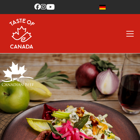


