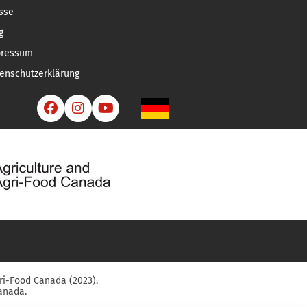
sse
g
pressum
enschutzerklärung



ri-Food Canada (2023).
anada.