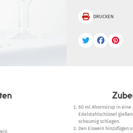

DRUCKEN



ten
Zube
60 ml Ahornsirup in eine
Edelstahlschüssel gießen
schaumig schlagen.
Den Eiswein hinzufügen u
wein