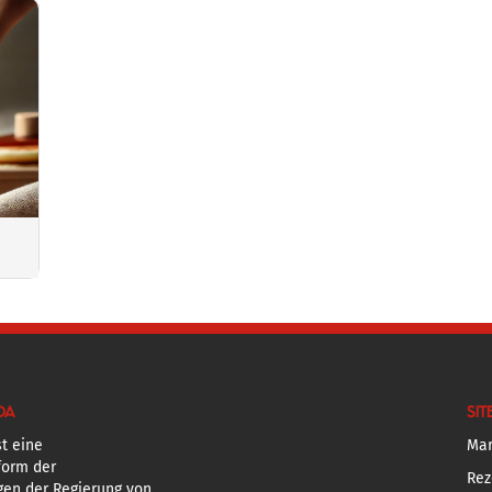
DA
SIT
t eine
Mar
form der
Rez
gen der Regierung von