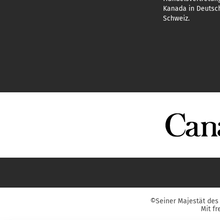
Kanada in Deutsch
Schweiz.
©Seiner Majestät des 
Mit f