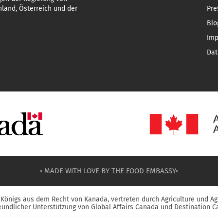
land, Österreich und der
Pre
Blo
Im
Dat
• MADE WITH LOVE BY
THE FOOD EMBASSY
•
Königs aus dem Recht von Kanada, vertreten durch Agriculture und Ag
reundlicher Unterstützung von Global Affairs Canada und Destination C