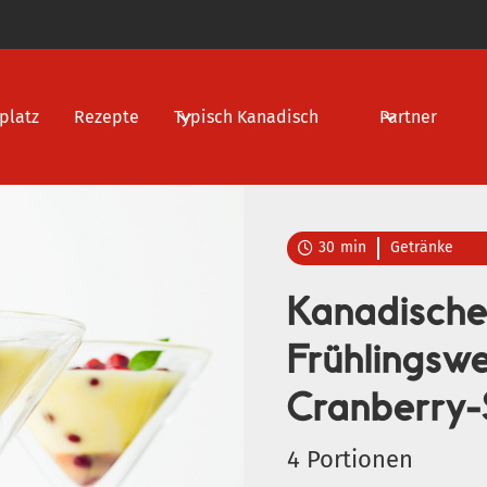
platz
Rezepte
Typisch Kanadisch
Partner
30
min
Getränke

Kanadische
Frühlingsw
Cranberry-
4 Portionen