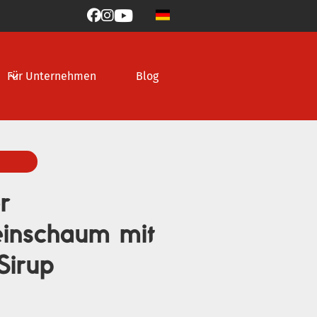



Für Unternehmen
Blog
r
einschaum mit
Sirup