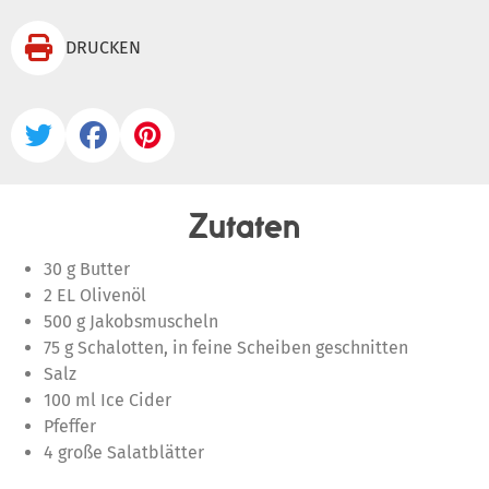

DRUCKEN



Zutaten
30 g Butter
2 EL Olivenöl
500 g Jakobsmuscheln
75 g Schalotten, in feine Scheiben geschnitten
Salz
100 ml Ice Cider
Pfeffer
4 große Salatblätter