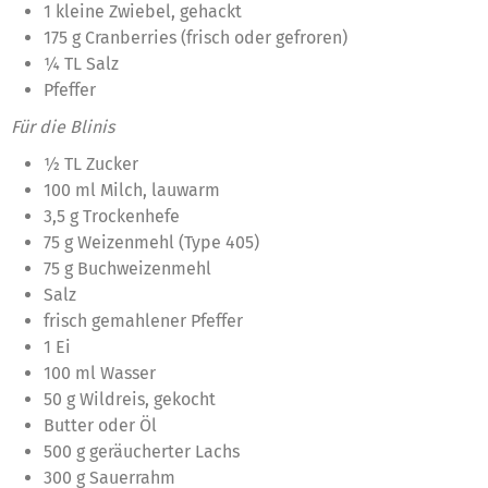
1 kleine Zwiebel, gehackt
175 g Cranberries (frisch oder gefroren)
¼ TL Salz
Pfeffer
Für die Blinis
½ TL Zucker
100 ml Milch, lauwarm
3,5 g Trockenhefe
75 g Weizenmehl (Type 405)
75 g Buchweizenmehl
Salz
frisch gemahlener Pfeffer
1 Ei
100 ml Wasser
50 g Wildreis, gekocht
Butter oder Öl
500 g geräucherter Lachs
300 g Sauerrahm