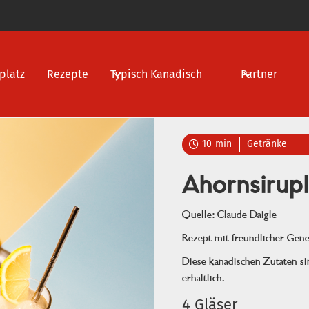
platz
Rezepte
Typisch Kanadisch
Partner
10
min
Getränke

Ahornsirup
Quelle: Claude Daigle
Rezept mit freundlicher Ge
Diese kanadischen Zutaten s
erhältlich.
4 Gläser