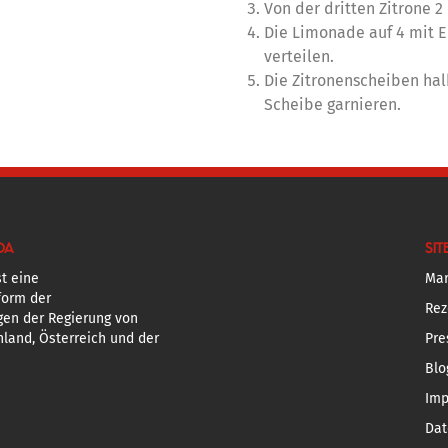
Von der dritten Zitrone 
Die Limonade auf 4 mit Ei
verteilen.
Die Zitronenscheiben hal
Scheibe garnieren.
DA
SIT
t eine
Mar
form der
Rez
gen der Regierung von
land, Österreich und der
Pre
Blo
Im
Dat