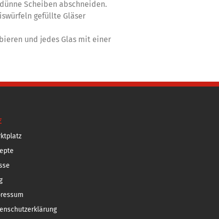
2 dünne Scheiben abschneiden.
swürfeln gefüllte Gläser
bieren und jedes Glas mit einer
E
ktplatz
epte
sse
g
pressum
enschutzerklärung