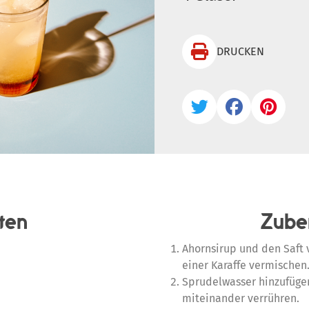

DRUCKEN



ten
Zube
Ahornsirup und den Saft 
einer Karaffe vermischen
Sprudelwasser hinzufügen
miteinander verrühren.