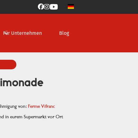



Für Unternehmen
Blog
limonade
nehmigung von:
Ferme Vifranc
ind in eurem Supermarkt vor Ort