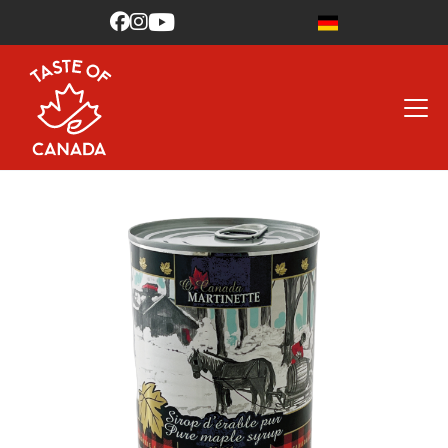


