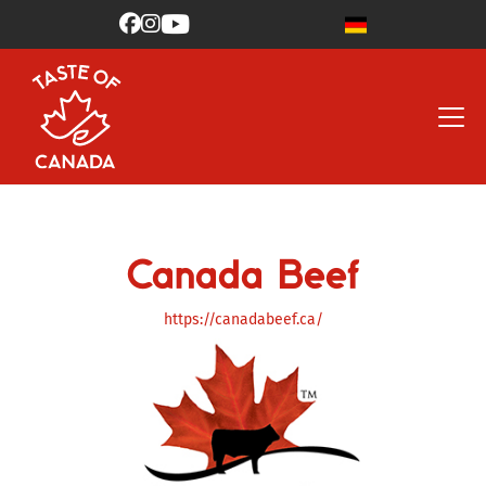



Canada Beef
https://canadabeef.ca/