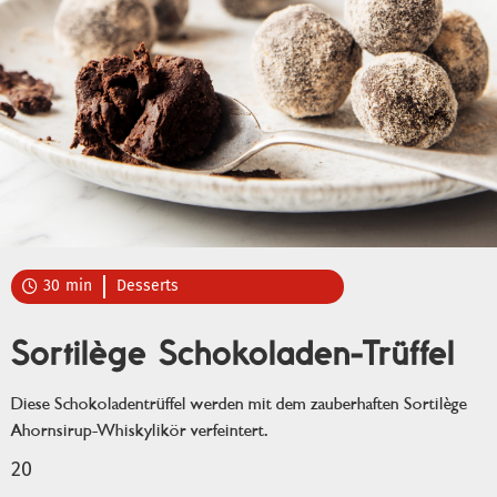
30
min
Desserts

Sortilège Schokoladen-Trüffel
Diese Schokoladentrüffel werden mit dem zauberhaften Sortilège
Ahornsirup-Whiskylikör verfeintert.
20