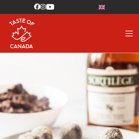


