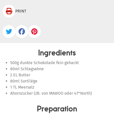

PRINT



Ingredients
500g dunkle Schokolade fein gehackt
80ml Schlagsahne
2 EL Butter
80ml Sortilège
1 TL Meersalz
Ahornzucker (zB. von MAWOO oder 47°North)
Preparation