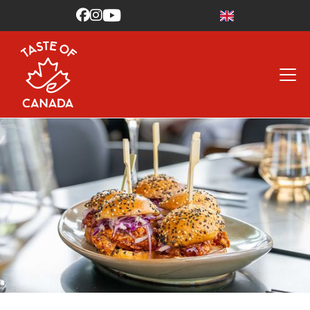


